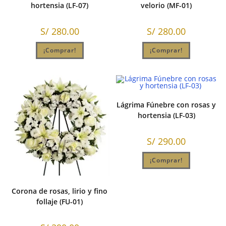
hortensia (LF-07)
velorio (MF-01)
S/
280.00
S/
280.00
¡Comprar!
¡Comprar!
Lágrima Fúnebre con rosas y
hortensia (LF-03)
S/
290.00
¡Comprar!
Corona de rosas, lirio y fino
follaje (FU-01)